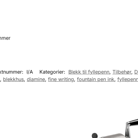
immer
ktnummer:
I/A
Kategorier:
Blekk til fyllepenn
,
Tilbehør
,
D
,
blekkhus
,
diamine
,
fine writing
,
fountain pen ink
,
fyllepen