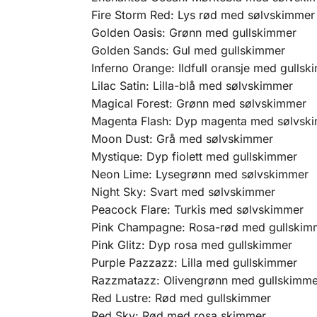
Fire Storm Red: Lys rød med sølvskimmer
Golden Oasis: Grønn med gullskimmer
Golden Sands: Gul med gullskimmer
Inferno Orange: Ildfull oransje med gulls
Lilac Satin: Lilla-blå med sølvskimmer
Magical Forest: Grønn med sølvskimmer
Magenta Flash: Dyp magenta med sølvsk
Moon Dust: Grå med sølvskimmer
Mystique: Dyp fiolett med gullskimmer
Neon Lime: Lysegrønn med sølvskimmer
Night Sky: Svart med sølvskimmer
Peacock Flare: Turkis med sølvskimmer
Pink Champagne: Rosa-rød med gullskim
Pink Glitz: Dyp rosa med gullskimmer
Purple Pazzazz: Lilla med gullskimmer
Razzmatazz: Olivengrønn med gullskimme
Red Lustre: Rød med gullskimmer
Red Sky: Rød med rosa skimmer