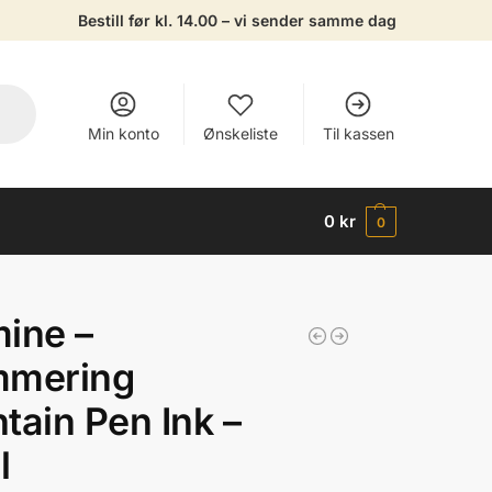
Bestill før kl. 14.00 – vi sender samme dag
Min konto
Ønskeliste
Til kassen
0
kr
0
ine –
mmering
tain Pen Ink –
l