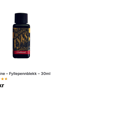
ne – Fyllepennblekk – 30ml
kr