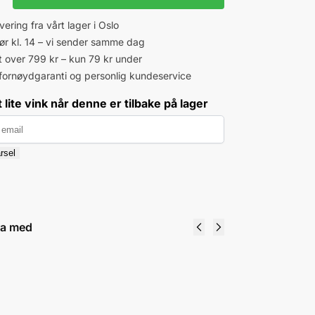
vering fra vårt lager i Oslo
 før kl. 14 – vi sender samme dag
kt over 799 kr – kun 79 kr under
fornøydgaranti og personlig kundeservice
 lite vink når denne er tilbake på lager
rsel
ra med
Rhodia - DotPad Svart Toppstiftet No16
- A5
69
kr
Legg i handlekurv