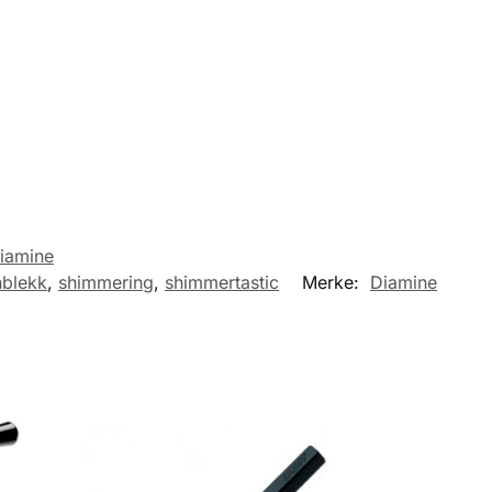
iamine
nblekk
,
shimmering
,
shimmertastic
Merke:
Diamine