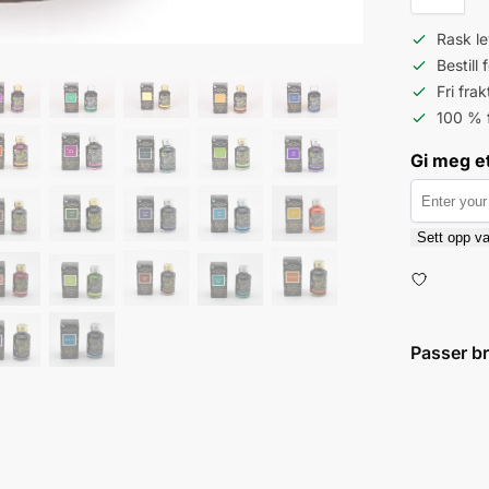
Rask le
Bestill
Fri fra
100 % 
Gi meg et
Sett opp va
Passer b