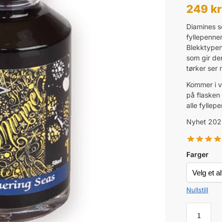
249
kr
Diamines se
fyllepenner
Blekktypen
som gir de
tørker ser
Kommer i va
på flasken
alle fyllep
Nyhet 202
Farger
Nullstill