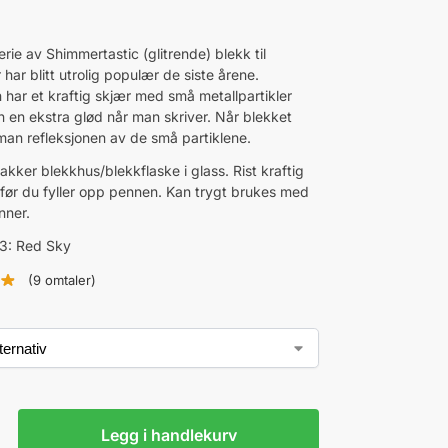
rie av Shimmertastic (glitrende) blekk til
 har blitt utrolig populær de siste årene.
 har et kraftig skjær med små metallpartikler
n en ekstra glød når man skriver. Når blekket
 man refleksjonen av de små partiklene.
kker blekkhus/blekkflaske i glass. Rist kraftig
 før du fyller opp pennen. Kan trygt brukes med
enner.
3: Red Sky
(
9
omtaler)
Legg i handlekurv