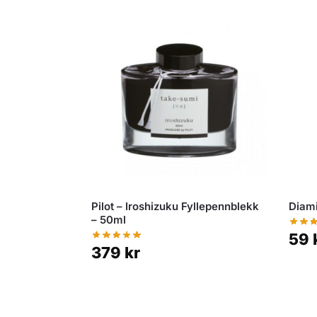
Pilot – Iroshizuku Fyllepennblekk
Diami
– 50ml
59
379
kr