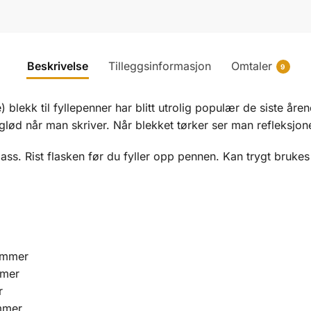
Beskrivelse
Tilleggsinformasjon
Omtaler
9
 blekk til fyllepenner har blitt utrolig populær de siste åre
glød når man skriver. Når blekket tørker ser man refleksjon
ss. Rist flasken før du fyller opp pennen. Kan trygt brukes
immer
mmer
r
mmer