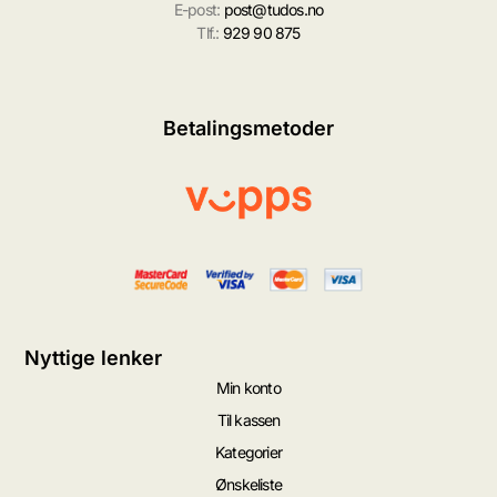
E-post:
post@tudos.no
Tlf.:
929 90 875
Betalingsmetoder
Nyttige lenker
Min konto
Til kassen
Kategorier
Ønskeliste