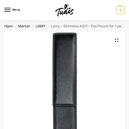
Meny
0
Hjem
Merker
LAMY
Lamy – Skinnetui A201 – Pen Pouch for 1 penn
/
/
/