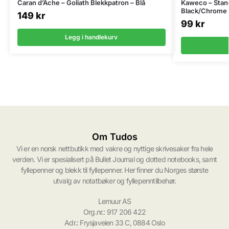
Caran d’Ache – Goliath Blekkpatron – Blå
Kaweco – Stan
Black/Chrome
149
kr
99
kr
Legg i handlekurv
Om Tudos
Vi er en norsk nettbutikk med vakre og nyttige skrivesaker fra hele
verden. Vi er spesialisert på Bullet Journal og dotted notebooks, samt
fyllepenner og blekk til fyllepenner. Her finner du Norges største
utvalg av notatbøker og fyllepenntilbehør.
Lemuur AS
Org.nr.: 917 206 422
Adr.: Frysjaveien 33 C, 0884 Oslo