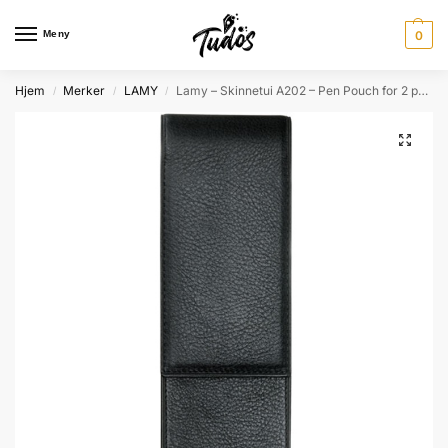
Meny
0
Hjem
Merker
LAMY
Lamy – Skinnetui A202 – Pen Pouch for 2 penner
/
/
/