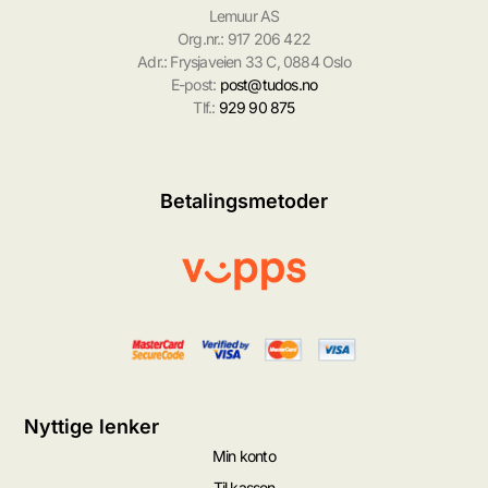
Lemuur AS
Org.nr.: 917 206 422
Adr.: Frysjaveien 33 C, 0884 Oslo
E-post:
post@tudos.no
Tlf.:
929 90 875
Betalingsmetoder
Nyttige lenker
Min konto
Til kassen