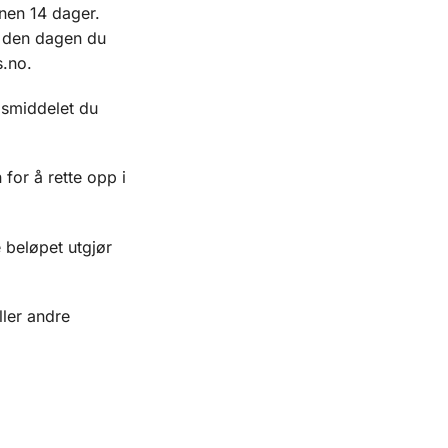
nnen 14 dager.
a den dagen du
s.no.
ngsmiddelet du
for å rette opp i
 beløpet utgjør
ller andre