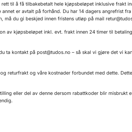
tt til å få tilbakebetalt hele kjøpsbeløpet inklusive frakt i
nnet er avtalt på forhånd. Du har 14 dagers angrefrist fr
n, må du gi beskjed innen fristens utløp på mail retur@tudo
on av kjøpsbeløpet inkl. evt. frakt innen 24 timer til betali
 ta kontakt på post@tudos.no – så skal vi gjøre det vi kan 
t og returfrakt og våre kostnader forbundet med dette. Dette
stilling eller del av denne dersom rabattkoder blir misbrukt e
endig.