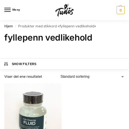
Meny
0
Hjem
Produkter med stikkord «fyllepenn vedlikehold»
/
fyllepenn vedlikehold
SHOW FILTERS
Viser det ene resultatet