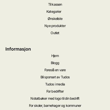
Til kassen
Kategorier
Ønskeliste
Nye produkter
Outlet
Informasjon
Hjem
Blogg
Foreslå en vare
Bli sponset av Tudos
Tudos i media
For bedrifter
Notatbøker med logo til din bedrift
For skoler, barnehager og kommuner