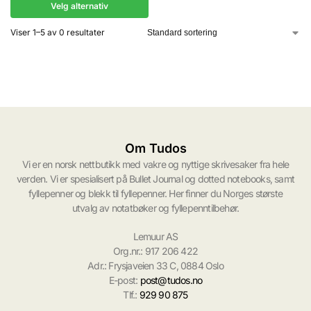
Velg alternativ
Viser 1–5 av 0 resultater
Om Tudos
Vi er en norsk nettbutikk med vakre og nyttige skrivesaker fra hele
verden. Vi er spesialisert på Bullet Journal og dotted notebooks, samt
fyllepenner og blekk til fyllepenner. Her finner du Norges største
utvalg av notatbøker og fyllepenntilbehør.
Lemuur AS
Org.nr.: 917 206 422
Adr.: Frysjaveien 33 C, 0884 Oslo
E-post:
post@tudos.no
Tlf.:
929 90 875