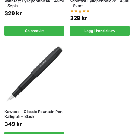
Vannfast Fyllepennblekk – 45ml
Vannfast Fyllepennblekk – 45ml
– Sepia
– Svart
329
kr
329
kr
Se produkt
Legg i handlekurv
Kaweco – Classic Fountain Pen
Kalligrafi – Black
349
kr