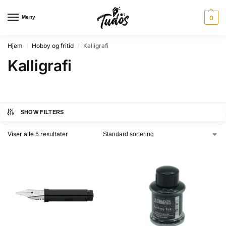
Meny
0
Hjem
Hobby og fritid
Kalligrafi
/
/
Kalligrafi
SHOW FILTERS
Viser alle 5 resultater