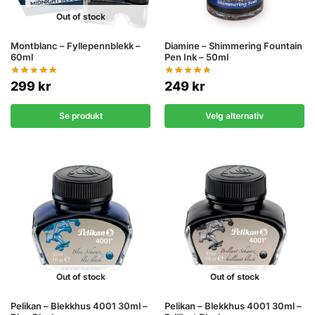
Out of stock
Montblanc – Fyllepennblekk –
Diamine – Shimmering Fountain
60ml
Pen Ink – 50ml
299
kr
249
kr
Se produkt
Velg alternativ
Out of stock
Out of stock
Pelikan – Blekkhus 4001 30ml –
Pelikan – Blekkhus 4001 30ml –