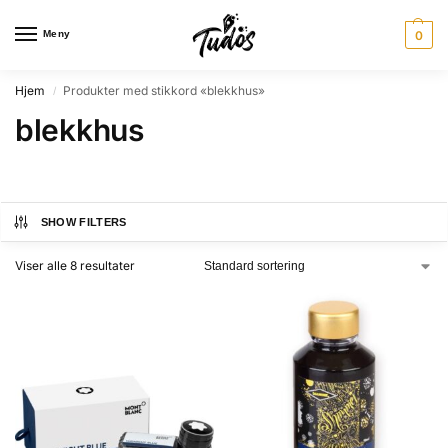
Meny
0
Hjem
Produkter med stikkord «blekkhus»
/
blekkhus
SHOW FILTERS
Viser alle 8 resultater