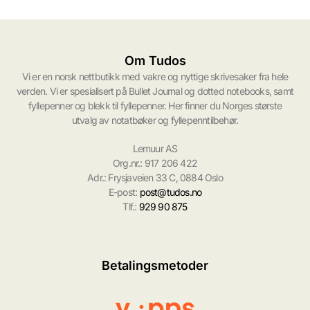
Om Tudos
Vi er en norsk nettbutikk med vakre og nyttige skrivesaker fra hele
verden. Vi er spesialisert på Bullet Journal og dotted notebooks, samt
fyllepenner og blekk til fyllepenner. Her finner du Norges største
utvalg av notatbøker og fyllepenntilbehør.
Lemuur AS
Org.nr.: 917 206 422
Adr.: Frysjaveien 33 C, 0884 Oslo
E-post:
post@tudos.no
Tlf.:
929 90 875
Betalingsmetoder