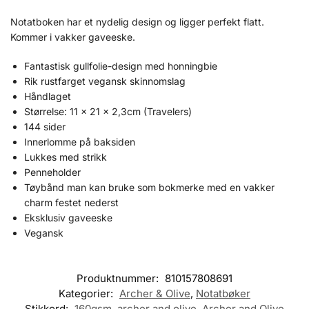
Notatboken har et nydelig design og ligger perfekt flatt.
Kommer i vakker gaveeske.
Fantastisk gullfolie-design med honningbie
Rik rustfarget vegansk skinnomslag
Håndlaget
Størrelse: 11 x 21 x 2,3cm (Travelers)
144 sider
Innerlomme på baksiden
Lukkes med strikk
Penneholder
Tøybånd man kan bruke som bokmerke med en vakker
charm festet nederst
Eksklusiv gaveeske
Vegansk
Produktnummer:
810157808691
Kategorier:
Archer & Olive
,
Notatbøker
Stikkord:
160gsm
,
archer and olive
,
Archer and Olive