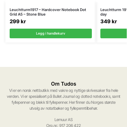
Leuchtturm1917 – Hardcover Notebook Dot
Leuchtturm 191
Grid A5 – Stone Blue
day
299
kr
349
kr
Legg i handlekurv
Om Tudos
Vi er en norsk nettbutikk med vakre og nyttige skrivesaker fra hele
verden. Vi er spesialisert på Bullet Journal og dotted notebooks, samt
fyllepenner og blekk til fyllepenner. Her finner du Norges største
utvalg av notatbøker og fyllepenntilbehør.
Lemuur AS
Org.nr.: 917 206 422