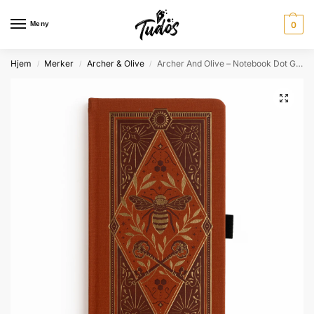
Meny
0
Hjem
Merker
Archer & Olive
Archer And Olive – Notebook Dot Grid – TN402 – Keeper of Bees – TN
/
/
/