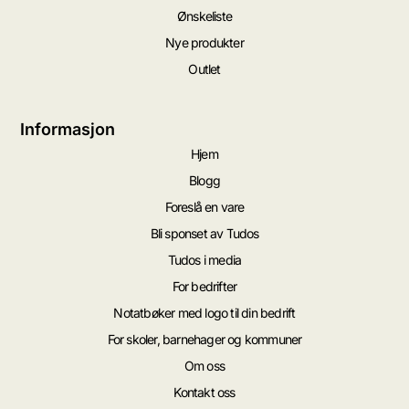
Ønskeliste
Nye produkter
Outlet
Informasjon
Hjem
Blogg
Foreslå en vare
Bli sponset av Tudos
Tudos i media
For bedrifter
Notatbøker med logo til din bedrift
For skoler, barnehager og kommuner
Om oss
Kontakt oss