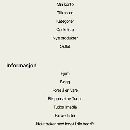
Min konto
Til kassen
Kategorier
Ønskeliste
Nye produkter
Outlet
Informasjon
Hjem
Blogg
Foreslå en vare
Bli sponset av Tudos
Tudos i media
For bedrifter
Notatbøker med logo til din bedrift