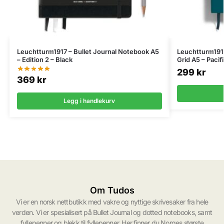
Leuchtturm1917 – Bullet Journal Notebook A5
Leuchtturm191
– Edition 2 – Black
Grid A5 – Pacif
299
kr
369
kr
Legg i handlekurv
Om Tudos
Vi er en norsk nettbutikk med vakre og nyttige skrivesaker fra hele
verden. Vi er spesialisert på Bullet Journal og dotted notebooks, samt
fyllepenner og blekk til fyllepenner. Her finner du Norges største