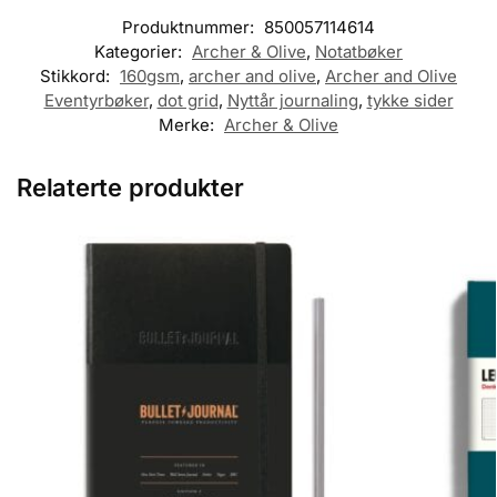
Produktnummer:
850057114614
Kategorier:
Archer & Olive
,
Notatbøker
Stikkord:
160gsm
,
archer and olive
,
Archer and Olive
Eventyrbøker
,
dot grid
,
Nyttår journaling
,
tykke sider
Merke:
Archer & Olive
Relaterte produkter