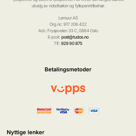
utvalg av notatbøker og fyllepenntilbehør.
Lemuur AS
Org.nr.: 917 206 422
Adr.: Frysjaveien 33 C, 0884 Oslo
E-post:
post@tudos.no
Tlf.:
929 90 875
Betalingsmetoder
Nyttige lenker