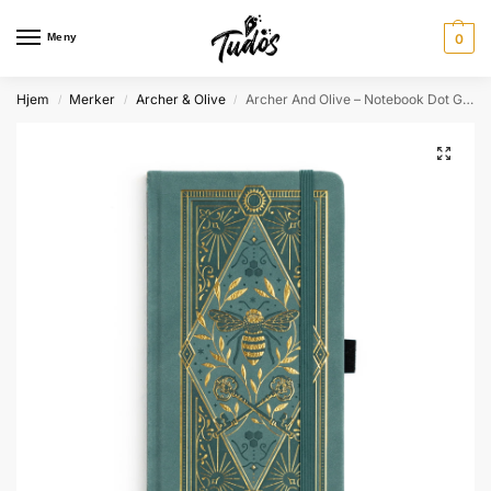
Meny
0
Hjem
Merker
Archer & Olive
Archer And Olive – Notebook Dot Grid – TN372 – Keeper of Bees – TN
/
/
/