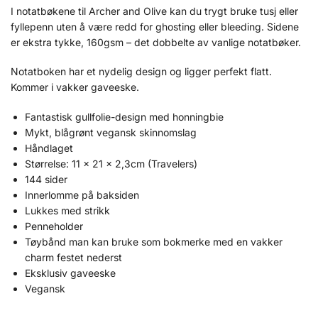
I notatbøkene til Archer and Olive kan du trygt bruke tusj eller
fyllepenn uten å være redd for ghosting eller bleeding. Sidene
er ekstra tykke, 160gsm – det dobbelte av vanlige notatbøker.
Notatboken har et nydelig design og ligger perfekt flatt.
Kommer i vakker gaveeske.
Fantastisk gullfolie-design med honningbie
Mykt, blågrønt vegansk skinnomslag
Håndlaget
Størrelse: 11 x 21 x 2,3cm (Travelers)
144 sider
Innerlomme på baksiden
Lukkes med strikk
Penneholder
Tøybånd man kan bruke som bokmerke med en vakker
charm festet nederst
Eksklusiv gaveeske
Vegansk