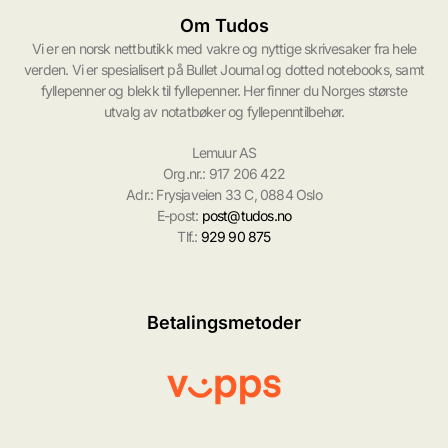
Om Tudos
Vi er en norsk nettbutikk med vakre og nyttige skrivesaker fra hele
verden. Vi er spesialisert på Bullet Journal og dotted notebooks, samt
fyllepenner og blekk til fyllepenner. Her finner du Norges største
utvalg av notatbøker og fyllepenntilbehør.
Lemuur AS
Org.nr.: 917 206 422
Adr.: Frysjaveien 33 C, 0884 Oslo
E-post:
post@tudos.no
Tlf.:
929 90 875
Betalingsmetoder