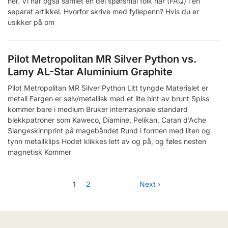
her. Vi har også samlet en del spørsmål folk har (FAQ) i en
separat artikkel. Hvorfor skrive med fyllepenn? Hvis du er
usikker på om
Pilot Metropolitan MR Silver Python vs.
Lamy AL-Star Aluminium Graphite
Pilot Metropolitan MR Silver Python Litt tyngde Materialet er
metall Fargen er sølv/metallisk med et lite hint av brunt Spiss
kommer bare i medium Bruker internasjonale standard
blekkpatroner som Kaweco, Diamine, Pelikan, Caran d’Ache
Slangeskinnprint på magebåndet Rund i formen med liten og
tynn metallklips Hodet klikkes lett av og på, og føles nesten
magnetisk Kommer
1
2
Next ›