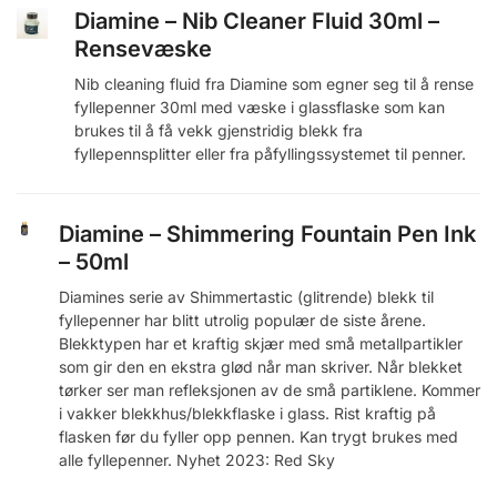
Diamine – Nib Cleaner Fluid 30ml –
Rensevæske
Nib cleaning fluid fra Diamine som egner seg til å rense
fyllepenner 30ml med væske i glassflaske som kan
brukes til å få vekk gjenstridig blekk fra
fyllepennsplitter eller fra påfyllingssystemet til penner.
Diamine – Shimmering Fountain Pen Ink
– 50ml
Diamines serie av Shimmertastic (glitrende) blekk til
fyllepenner har blitt utrolig populær de siste årene.
Blekktypen har et kraftig skjær med små metallpartikler
som gir den en ekstra glød når man skriver. Når blekket
tørker ser man refleksjonen av de små partiklene. Kommer
i vakker blekkhus/blekkflaske i glass. Rist kraftig på
flasken før du fyller opp pennen. Kan trygt brukes med
alle fyllepenner. Nyhet 2023: Red Sky