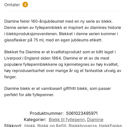
Omtaler
0
Diamine feirer 160-årsjubileumet med en ny serie av blekk.
Denne serien av fyllepennblekk er inspirert av diamines historie
i blekkproduksjonsverdenen. Blekket i denne serien kommer i
glassflasker på 75 ml, med en egen jubileums etikett.
Blekket fra Diamine er et kvalitetsprodukt som er blitt laget i
Liverpool i England siden 1864. Diamine er et av de mest
populære fyllepennblekkene og kjennetegnes av høy kvalitet,
høy reproduserbarhet over mange år og et fantastisk utvalg av
farger.
Diamine blekk er et vannbasert giftfritt blekk, som passer
perfekt for alle fyllepenner.
Produktnummer:
5061023495971
Kategorier:
Blekk til fyllepenn
,
Diamine
Stikkord:
blekk
,
Blekk og Refill
,
Blekkbonanza
,
blekkflaske
,