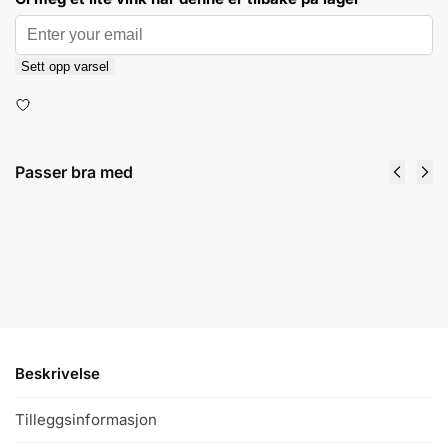
Sett opp varsel
Passer bra med
Platinum - Preppy Fyllepenn - Fine 03
49
kr
Velg alternativ
Beskrivelse
Tilleggsinformasjon