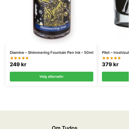
Diamine – Shimmering Fountain Pen Ink – 50ml
Pilot – Iroshiz
249
kr
379
kr
Velg alternativ
Om Tudos