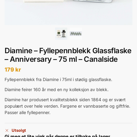
Diamine – Fyllepennblekk Glassflaske
– Anniversary – 75 ml – Canalside
179
kr
Fyllepennblekk fra Diamine i 75ml i stødig glassflaske.
Diamine feirer 160 år med en ny kolleksjon av blekk.
Diamine har produsert kvalitetsblekk siden 1864 og er svært
populært over hele verden. Fargene er vannbaserte og giftfrie.
Passer alle fyllepenner.
Utsolgt
Gi meg et lite vink når denne er tilbake på lager