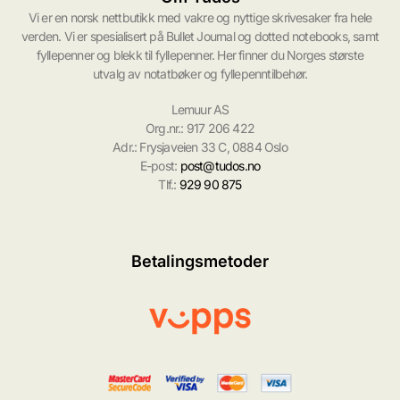
Vi er en norsk nettbutikk med vakre og nyttige skrivesaker fra hele
verden. Vi er spesialisert på Bullet Journal og dotted notebooks, samt
fyllepenner og blekk til fyllepenner. Her finner du Norges største
utvalg av notatbøker og fyllepenntilbehør.
Lemuur AS
Org.nr.: 917 206 422
Adr.: Frysjaveien 33 C, 0884 Oslo
E-post:
post@tudos.no
Tlf.:
929 90 875
Betalingsmetoder