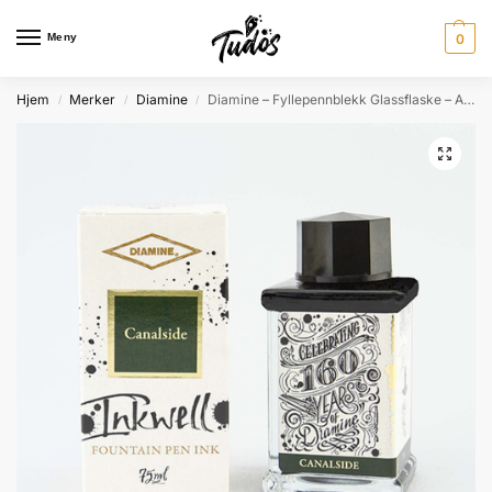
Meny
0
Hjem
Merker
Diamine
Diamine – Fyllepennblekk Glassflaske – Anniversary – 75 ml – Canalside
/
/
/