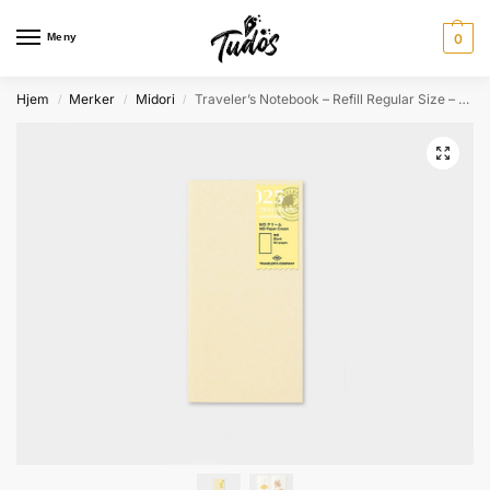
Meny
0
Hjem
Merker
Midori
Traveler’s Notebook – Refill Regular Size – 025 MD Paper Cream
/
/
/