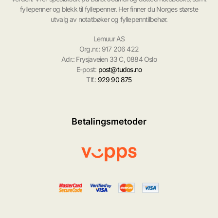
fyllepenner og blekk til fyllepenner. Her finner du Norges største
utvalg av notatbøker og fyllepenntilbehør.
Lemuur AS
Org.nr.: 917 206 422
Adr.: Frysjaveien 33 C, 0884 Oslo
E-post:
post@tudos.no
Tlf.:
929 90 875
Betalingsmetoder