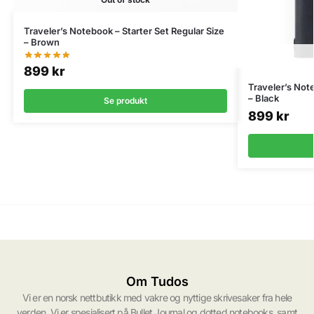
Traveler’s Notebook – Starter Set Regular Size
– Brown
899
kr
Traveler’s Note
– Black
Se produkt
899
kr
Om Tudos
Vi er en norsk nettbutikk med vakre og nyttige skrivesaker fra hele
verden. Vi er spesialisert på Bullet Journal og dotted notebooks, samt