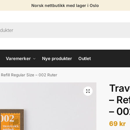
Norsk nettbutikk med lager i Oslo
Varemerker
Nye produkter
Outlet
Refill Regular Size – 002 Ruter
Trav
– Re
– 00
69
kr