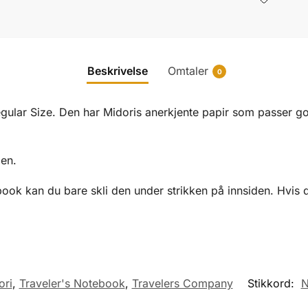
Beskrivelse
Omtaler
0
Regular Size. Den har Midoris anerkjente papir som passer go
en.
book kan du bare skli den under strikken på innsiden. Hvis d
ori
,
Traveler's Notebook
,
Travelers Company
Stikkord:
N