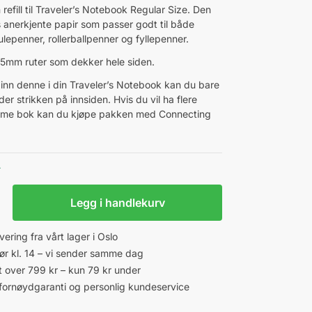
 refill til Traveler’s Notebook Regular Size. Den
s anerkjente papir som passer godt til både
ulepenner, rollerballpenner og fyllepenner.
5mm ruter som dekker hele siden.
e inn denne i din Traveler’s Notebook kan du bare
der strikken på innsiden. Hvis du vil ha flere
samme bok kan du kjøpe pakken med Connecting
r
Legg i handlekurv
vering fra vårt lager i Oslo
 før kl. 14 – vi sender samme dag
kt over 799 kr – kun 79 kr under
fornøydgaranti og personlig kundeservice