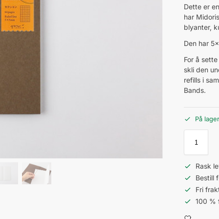
Dette er en
har Midori
blyanter, k
Den har 5x
For å sett
skli den un
refills i 
Bands.
På lage
Rask le
Bestill
Fri fra
100 % 