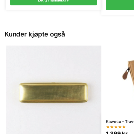
Legg i handlekurv
Kunder kjøpte også
Kaweco – Trav
1.399
kr