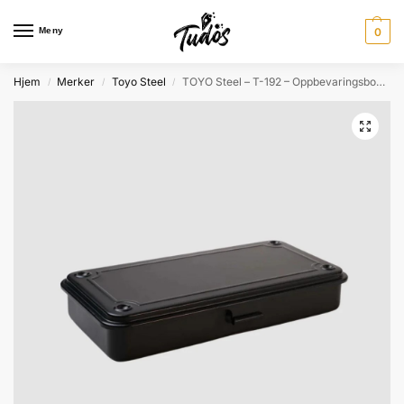
Meny
0
Hjem
Merker
Toyo Steel
TOYO Steel – T-192 – Oppbevaringsboks – Black
/
/
/