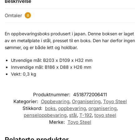
Beskrivelse
Omtaler
0
En oppbevaringsboks produsert i japan. Denne boksen er laget
av en metallplate i stål, presset til en boks. Den har derfor ingen
sømmer, og er både lett og holdbar.
Utvendige mål: B203 x D109 x H32 mm
Innvendige mål: B186 x D88 x H26 mm
Vekt: 0,3 kg
Produktnummer:
4518772006411
Kategorier:
Oppbevaring
,
Organisering
,
Toyo Steel
Stikkord:
boks
,
oppbevaring
,
organisering
,
penseloppbevaring
,
stål
,
T-192
,
toyo steel
Merke:
Toyo Steel
Relaterte produkter