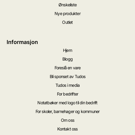
Ønskeliste
Nye produkter
Outlet
Informasjon
Hjem
Blogg
Foreslå en vare
Bli sponset av Tudos
Tudos i media
For bedrifter
Notatbøker med logo til din bedrift
For skoler, barnehager og kommuner
Om oss
Kontakt oss