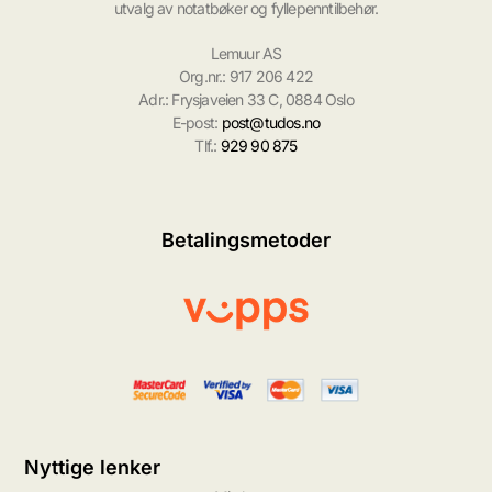
utvalg av notatbøker og fyllepenntilbehør.
Lemuur AS
Org.nr.: 917 206 422
Adr.: Frysjaveien 33 C, 0884 Oslo
E-post:
post@tudos.no
Tlf.:
929 90 875
Betalingsmetoder
Nyttige lenker