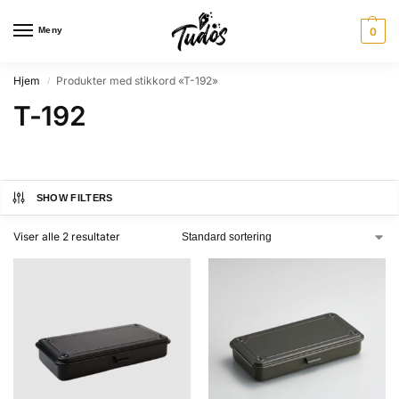
Meny
0
Hjem
Produkter med stikkord «T-192»
/
T-192
SHOW FILTERS
Viser alle 2 resultater