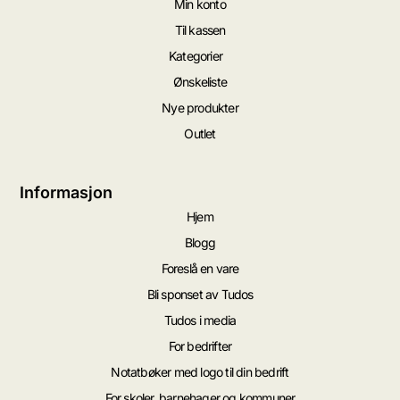
Min konto
Til kassen
Kategorier
Ønskeliste
Nye produkter
Outlet
Informasjon
Hjem
Blogg
Foreslå en vare
Bli sponset av Tudos
Tudos i media
For bedrifter
Notatbøker med logo til din bedrift
For skoler, barnehager og kommuner