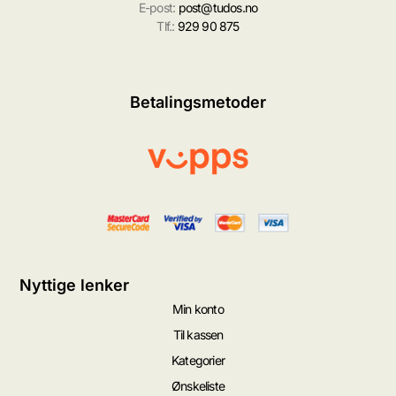
E-post:
post@tudos.no
Tlf.:
929 90 875
Betalingsmetoder
Nyttige lenker
Min konto
Til kassen
Kategorier
Ønskeliste