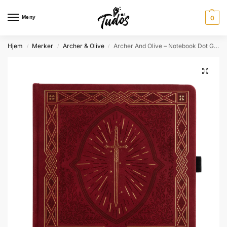
Meny
0
Hjem
Merker
Archer & Olive
Archer And Olive – Notebook Dot Grid – SQ399 – Knight’s Sword – 8×8
/
/
/