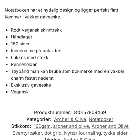
Notatboken har et nydelig design og ligger perfekt flatt.
Kommer i vakker gaveeske.
Rødt vegansk skinntrekk
Håndlaget
160 sider
Innerlomme på baksiden
Lukkes med strikk
Penneholder
Tøybånd man kan bruke som bokmerke med en vakker
charm festet nederst
Eksklusiv gaveeske
Vegansk
Produktnummer:
810157809469
Kategorier:
Archer & Olive
,
Notatbøker
Stikkord:
160gsm
,
archer and olive
,
Archer and Olive
Eventyrbøker
,
dot grid
,
Nyttår journaling
,
tykke sider
Merke:
Archer & Olive