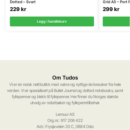
Dotted – Svart
Grid A5 – Port 
229
kr
299
kr
Legg i handlekurv
Om Tudos
Vi er en norsk nettbutikk med vakre og nyttige skrivesaker fra hele
verden. Vi er spesialisert på Bullet Journal og dotted notebooks, samt
fyllepenner og blekk til fyllepenner. Her finner du Norges største
utvalg av notatbøker og fyllepenntilbehør.
Lemuur AS
Org.nr.: 917 206 422
Adr.: Frysjaveien 33 C, 0884 Oslo