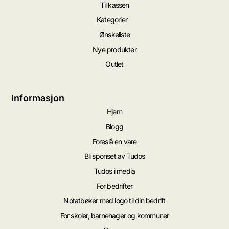
Til kassen
Kategorier
Ønskeliste
Nye produkter
Outlet
Informasjon
Hjem
Blogg
Foreslå en vare
Bli sponset av Tudos
Tudos i media
For bedrifter
Notatbøker med logo til din bedrift
For skoler, barnehager og kommuner