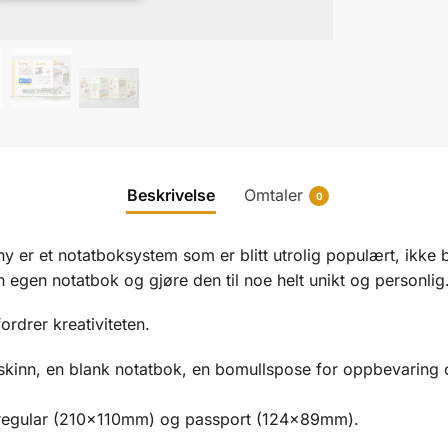
Beskrivelse
Omtaler
0
y er et notatboksystem som er blitt utrolig populært, ikke 
egen notatbok og gjøre den til noe helt unikt og personlig
fordrer kreativiteten.
skinn, en blank notatbok, en bomullspose for oppbevaring o
r; regular (210×110mm) og passport (124x89mm).