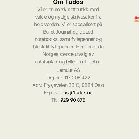
Om Tudos
Vi er en norsk nettbutikk med
vakre og nyttige skrivesaker fra
hele verden. Vi er spesialisert på
Bullet Journal og dotted
notebooks, samt fyllepenner og
blekk til fyllepenner. Her finner du
Norges største utvalg av
notatbøker og fyllepenntilbehør.
Lemuur AS
Org.nr.: 917 206 422
Adr.: Frysjaveien 33 C, 0884 Oslo
E-post:
post@tudos.no
Tlf.:
929 90 875