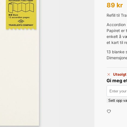
89
kr
Refill til 
Accordion F
Papiret er
enkelt å væ
et kart til 
13 blanke 
Dimensjon
Utsolgt
Gi meg et
Sett opp va