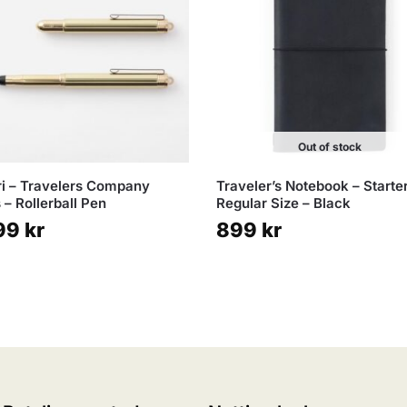
Out of stock
i – Travelers Company
Traveler’s Notebook – Starte
 – Rollerball Pen
Regular Size – Black
99
kr
899
kr