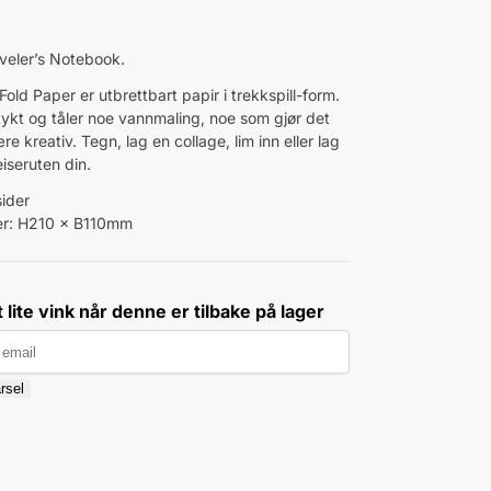
Traveler’s Notebook.
old Paper er utbrettbart papir i trekkspill-form.
 tykt og tåler noe vannmaling, noe som gjør det
re kreativ. Tegn, lag en collage, lim inn eller lag
reiseruten din.
sider
er: H210 × B110mm
 lite vink når denne er tilbake på lager
rsel