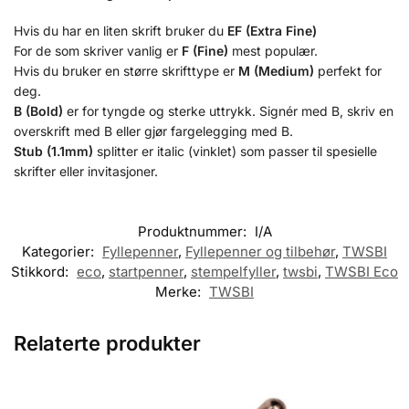
Hvis du har en liten skrift bruker du
EF (Extra Fine)
For de som skriver vanlig er
F (Fine)
mest populær.
Hvis du bruker en større skrifttype er
M (Medium)
perfekt for
deg.
B (Bold)
er for tyngde og sterke uttrykk. Signér med B, skriv en
overskrift med B eller gjør fargelegging med B.
Stub (1.1mm)
splitter er italic (vinklet) som passer til spesielle
skrifter eller invitasjoner.
Produktnummer:
I/A
Kategorier:
Fyllepenner
,
Fyllepenner og tilbehør
,
TWSBI
Stikkord:
eco
,
startpenner
,
stempelfyller
,
twsbi
,
TWSBI Eco
Merke:
TWSBI
Relaterte produkter