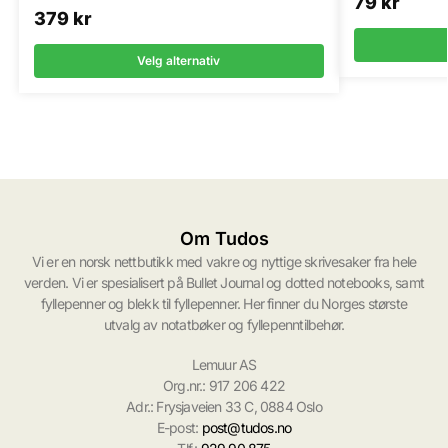
79
kr
379
kr
Velg alternativ
Om Tudos
Vi er en norsk nettbutikk med vakre og nyttige skrivesaker fra hele
verden. Vi er spesialisert på Bullet Journal og dotted notebooks, samt
fyllepenner og blekk til fyllepenner. Her finner du Norges største
utvalg av notatbøker og fyllepenntilbehør.
Lemuur AS
Org.nr.: 917 206 422
Adr.: Frysjaveien 33 C, 0884 Oslo
E-post:
post@tudos.no