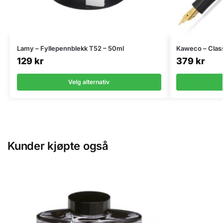
Lamy – Fyllepennblekk T52 – 50ml
Kaweco – Class
129
kr
379
kr
Velg alternativ
Kunder kjøpte også