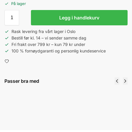
På lager
Legg i handlekurv
Rask levering fra vårt lager i Oslo
Bestill før kl. 14 – vi sender samme dag
Fri frakt over 799 kr – kun 79 kr under
100 % fornøydgaranti og personlig kundeservice
Passer bra med
Rhodia - DotPad Svart Toppstiftet No16 -
A5
69
kr
Legg i handlekurv