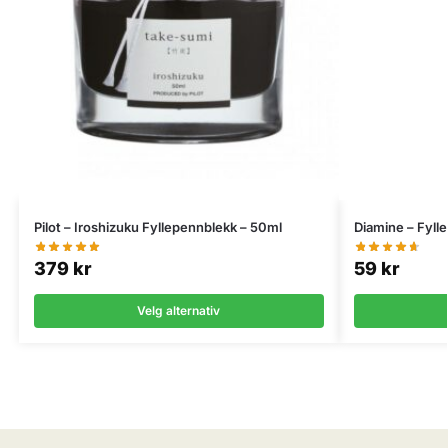
Pilot – Iroshizuku Fyllepennblekk – 50ml
Diamine – Fyll
379
kr
59
kr
Velg alternativ