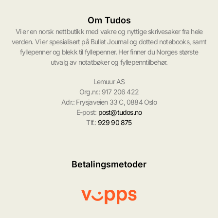
Om Tudos
Vi er en norsk nettbutikk med vakre og nyttige skrivesaker fra hele
verden. Vi er spesialisert på Bullet Journal og dotted notebooks, samt
fyllepenner og blekk til fyllepenner. Her finner du Norges største
utvalg av notatbøker og fyllepenntilbehør.
Lemuur AS
Org.nr.: 917 206 422
Adr.: Frysjaveien 33 C, 0884 Oslo
E-post:
post@tudos.no
Tlf.:
929 90 875
Betalingsmetoder