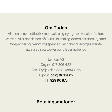
Om Tudos
Vi er en norsk nettbutikk med vakre og nyttige skrivesaker fra hele
verden. Vi er spesialisert på Bullet Journal og dotted notebooks, samt
fyllepenner og blekk til fyllepenner. Her finner du Norges største
utvalg av notatbøker og fyllepenntilbehør.
Lemuur AS
Org.nr.: 917 206 422
Adr.: Frysjaveien 33 C, 0884 Oslo
E-post:
post@tudos.no
Tlf.:
929 90 875
Betalingsmetoder