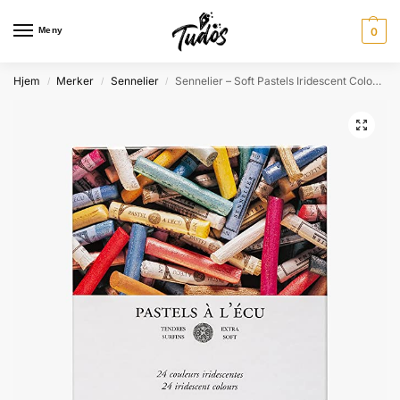
Meny
0
Hjem
Merker
Sennelier
Sennelier – Soft Pastels Iridescent Colours – 24pk
/
/
/