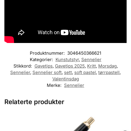
Produktnummer:
3046450366621
Kategorier:
Kunstutstyr
,
Sennelier
Stikkord:
Gavetips
,
Gavetips 2025
,
Kritt
,
Morsdag
,
Sennelier
,
Sennelier soft
,
sett
,
soft pastel
,
tørrpastell
,
Valentinsdag
Merke:
Sennelier
Relaterte produkter