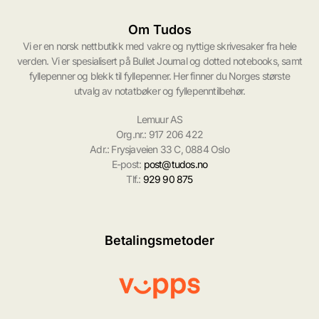
Om Tudos
Vi er en norsk nettbutikk med vakre og nyttige skrivesaker fra hele
verden. Vi er spesialisert på Bullet Journal og dotted notebooks, samt
fyllepenner og blekk til fyllepenner. Her finner du Norges største
utvalg av notatbøker og fyllepenntilbehør.
Lemuur AS
Org.nr.: 917 206 422
Adr.: Frysjaveien 33 C, 0884 Oslo
E-post:
post@tudos.no
Tlf.:
929 90 875
Betalingsmetoder