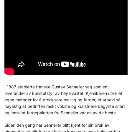
I 1887 etablerte franske Gustav Sennelier seg som en
leverandør av kunstutstyr av høy kvalitet. Kjemikeren utviklet
egne metoder for å produsere maling og farger, et arbeid så
nøyaktig at bedriften raskt vokste og kunstnere begynte snart
og innse at fargepaletten fra Sennelier var en av de beste.
Siden den gang har Sennelier blitt kjent for sin bruk av
pigmenter og blir foretrukket av kunstnere over hele verden.