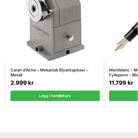
Caran d’Ache – Mekanisk Blyantspisser –
Montblanc – M
Metall
Fyllepenn – M
2.999
kr
11.799
kr
Legg i handlekurv