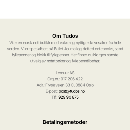
Om Tudos
Vi er en norsk nettbutikk med vakre og nyttige skrivesaker fra hele
verden. Vi er spesialisert på Bullet Journal og dotted notebooks, samt
fyllepenner og blekk til fyllepenner. Her finner du Norges største
utvalg av notatbøker og fyllepenntilbehør.
Lemuur AS
Org.nr.: 917 206 422
Adr.: Frysjaveien 33 C, 0884 Oslo
E-post:
post@tudos.no
Tlf.:
929 90 875
Betalingsmetoder