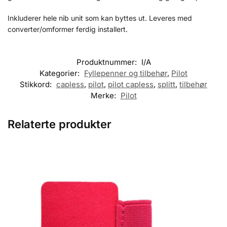
Inkluderer hele nib unit som kan byttes ut. Leveres med
converter/omformer ferdig installert.
Produktnummer:
I/A
Kategorier:
Fyllepenner og tilbehør
,
Pilot
Stikkord:
capless
,
pilot
,
pilot capless
,
splitt
,
tilbehør
Merke:
Pilot
Relaterte produkter