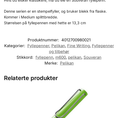
Hvis du elsker klassikere, må du eie en Souveran fyllepenn.
Denne serien er en stempelfyller, og bruker blekk fra flaske.
Kommer i Medium splittbredde.
Størrelsen på fyllepennen med hette er 13,3 cm
Produktnummer:
4012700980021
Kategorier:
Fyllepenner
,
Pelikan
,
Fine Writing
,
Fyllepenner
og tilbehør
Stikkord:
fyllepenn
,
m600
,
pelikan
,
Souveran
Merke:
Pelikan
Relaterte produkter