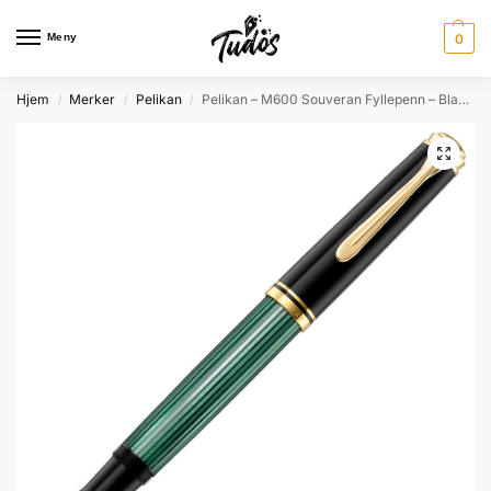
Meny
0
Hjem
Merker
Pelikan
Pelikan – M600 Souveran Fyllepenn – Black/Green
/
/
/