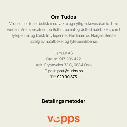
Om Tudos
Vi er en norsk nettbutikk med vakre og nyttige skrivesaker fra hele
verden. Vi er spesialisert på Bullet Journal og dotted notebooks, samt
fyllepenner og blekk til fyllepenner. Her finner du Norges største
utvalg av notatbøker og fyllepenntilbehør.
Lemuur AS
Org.nr.: 917 206 422
Adr.: Frysjaveien 33 C, 0884 Oslo
E-post:
post@tudos.no
Tlf.:
929 90 875
Betalingsmetoder