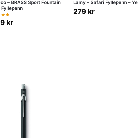
co – BRASS Sport Fountain
Lamy – Safari Fyllepenn – Ye
 Fyllepenn
279
kr
49
kr