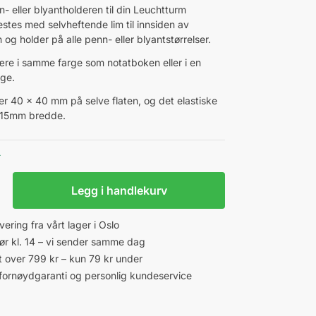
- eller blyantholderen til din Leuchtturm
estes med selvheftende lim til innsiden av
og holder på alle penn- eller blyantstørrelser.
re i samme farge som notatboken eller i en
rge.
 er 40 x 40 mm på selve flaten, og det elastiske
 15mm bredde.
r
Legg i handlekurv
vering fra vårt lager i Oslo
 før kl. 14 – vi sender samme dag
kt over 799 kr – kun 79 kr under
fornøydgaranti og personlig kundeservice