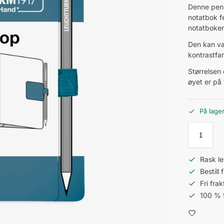
Denne penn
notatbok f
notatboken 
Den kan væ
kontrastfa
Størrelsen
øyet er på
På lage
Rask le
Bestill
Fri fra
100 % 