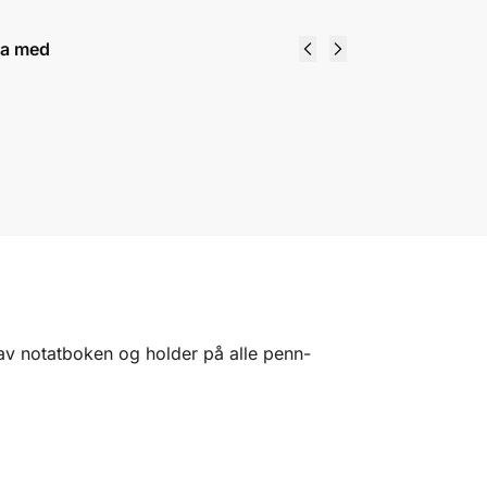
ra med
Leuchtturm1917 - Hardcover Notebook
A5 - Black - Punktet
285
kr
Legg i handlekurv
 av notatboken og holder på alle penn-