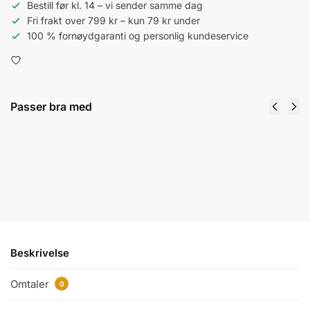
Bestill før kl. 14 – vi sender samme dag
Fri frakt over 799 kr – kun 79 kr under
100 % fornøydgaranti og personlig kundeservice
Passer bra med
Kaweco - Classic Sport Fountain Pen -
Bordeaux
379
kr
Velg alternativ
Beskrivelse
Omtaler
0