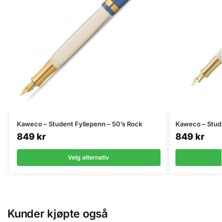
Kaweco – Student Fyllepenn – 50’s Rock
Kaweco – Stude
849
kr
849
kr
Velg alternativ
Kunder kjøpte også