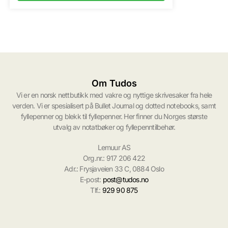
Om Tudos
Vi er en norsk nettbutikk med vakre og nyttige skrivesaker fra hele
verden. Vi er spesialisert på Bullet Journal og dotted notebooks, samt
fyllepenner og blekk til fyllepenner. Her finner du Norges største
utvalg av notatbøker og fyllepenntilbehør.
Lemuur AS
Org.nr.: 917 206 422
Adr.: Frysjaveien 33 C, 0884 Oslo
E-post:
post@tudos.no
Tlf.:
929 90 875