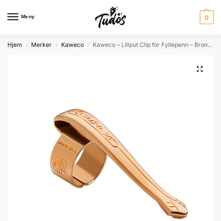
Meny
0
Hjem
Merker
Kaweco
Kaweco – Liliput Clip for Fyllepenn – Bronze
/
/
/