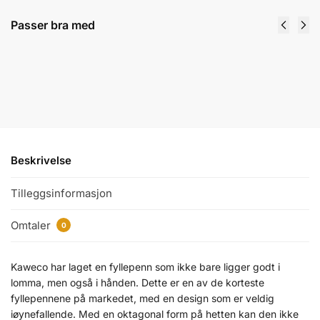
Passer bra med
Kaweco - Fountain Pen Ink - Blekkpatroner
39
kr
Velg alternativ
Beskrivelse
Tilleggsinformasjon
Omtaler
0
Kaweco har laget en fyllepenn som ikke bare ligger godt i
lomma, men også i hånden. Dette er en av de korteste
fyllepennene på markedet, med en design som er veldig
iøynefallende. Med en oktagonal form på hetten kan den ikke