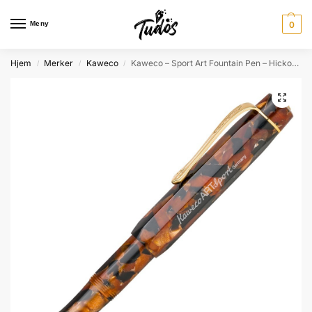
Meny
0
Hjem
Merker
Kaweco
Kaweco – Sport Art Fountain Pen – Hickory Brown
/
/
/