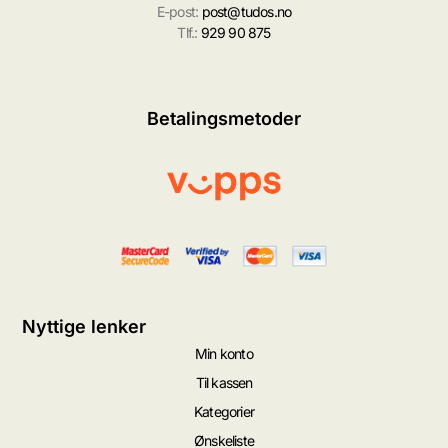
E-post:
post@tudos.no
Tlf.:
929 90 875
Betalingsmetoder
Nyttige lenker
Min konto
Til kassen
Kategorier
Ønskeliste