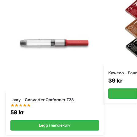
Kaweco – Fount
39
kr
Lamy – Converter Omformer Z28
59
kr
Legg i handlekurv