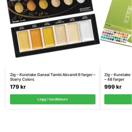
Zig – Kuretake Gansai Tambi Akvarell 6 farger –
Zig – Kuretake 
Starry Colors
– 48 farger
179
kr
999
kr
Legg i handlekurv