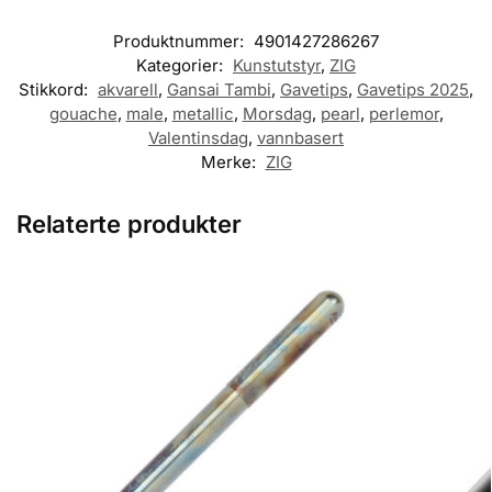
Produktnummer:
4901427286267
Kategorier:
Kunstutstyr
,
ZIG
Stikkord:
akvarell
,
Gansai Tambi
,
Gavetips
,
Gavetips 2025
,
gouache
,
male
,
metallic
,
Morsdag
,
pearl
,
perlemor
,
Valentinsdag
,
vannbasert
Merke:
ZIG
Relaterte produkter