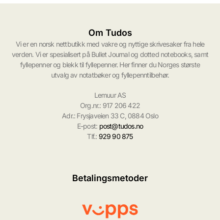
Om Tudos
Vi er en norsk nettbutikk med vakre og nyttige skrivesaker fra hele
verden. Vi er spesialisert på Bullet Journal og dotted notebooks, samt
fyllepenner og blekk til fyllepenner. Her finner du Norges største
utvalg av notatbøker og fyllepenntilbehør.
Lemuur AS
Org.nr.: 917 206 422
Adr.: Frysjaveien 33 C, 0884 Oslo
E-post:
post@tudos.no
Tlf.:
929 90 875
Betalingsmetoder