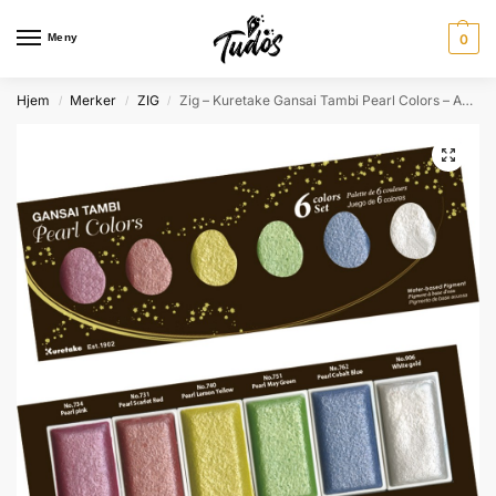
Meny
0
Hjem
Merker
ZIG
Zig – Kuretake Gansai Tambi Pearl Colors – Akvarell – 6 farger
/
/
/