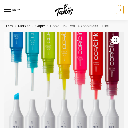
Meny
0
Hjem
Merker
Copic
Copic – Ink Refill Alkoholblekk – 12ml
/
/
/