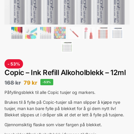
- 53%
Copic – Ink Refill Alkoholblekk – 12ml
168
kr
79
kr
-53%
Påfyllingsblekk til alle Copic tusjer og markers.
Brukes til å fylle på Copic-tusjer så man slipper å kjøpe nye
tusjer, man kan bare fylle på blekket for å gi dem nytt liv!
Blekket slippes ut i dråper slik at det er lett å fylle på tusjene.
Gjennomsiktig flaske som viser fargen på blekket.