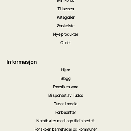
Min konto
Til kassen
Kategorier
Ønskeliste
Nye produkter
Outlet
Informasjon
Hjem
Blogg
Foreslå en vare
Bli sponset av Tudos
Tudos i media
For bedrifter
Notatbøker med logo til din bedrift
For skoler, barnehager og kommuner