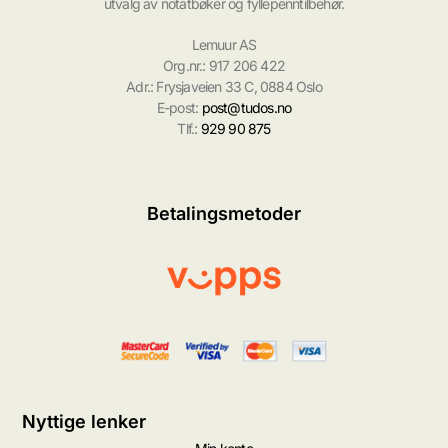
utvalg av notatbøker og fyllepenntilbehør.
Lemuur AS
Org.nr.: 917 206 422
Adr.: Frysjaveien 33 C, 0884 Oslo
E-post:
post@tudos.no
Tlf.:
929 90 875
Betalingsmetoder
Nyttige lenker