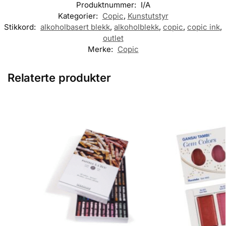
Produktnummer:
I/A
Kategorier:
Copic
,
Kunstutstyr
Stikkord:
alkoholbasert blekk
,
alkoholblekk
,
copic
,
copic ink
,
outlet
Merke:
Copic
Relaterte produkter