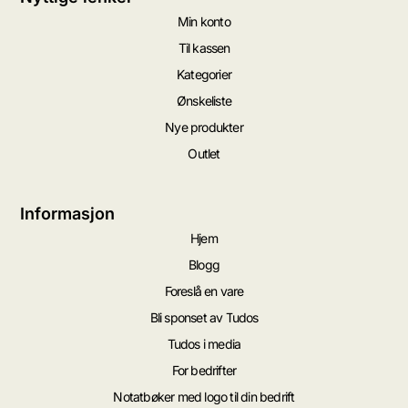
Min konto
Til kassen
Kategorier
Ønskeliste
Nye produkter
Outlet
Informasjon
Hjem
Blogg
Foreslå en vare
Bli sponset av Tudos
Tudos i media
For bedrifter
Notatbøker med logo til din bedrift