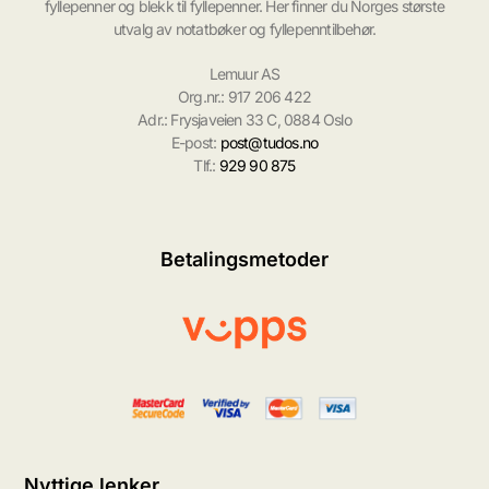
fyllepenner og blekk til fyllepenner. Her finner du Norges største
utvalg av notatbøker og fyllepenntilbehør.
Lemuur AS
Org.nr.: 917 206 422
Adr.: Frysjaveien 33 C, 0884 Oslo
E-post:
post@tudos.no
Tlf.:
929 90 875
Betalingsmetoder
Nyttige lenker