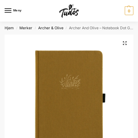
Meny
0
Hjem
Merker
Archer & Olive
Archer And Olive – Notebook Dot Grid – LP407 – Gentle Breeze – A5
/
/
/