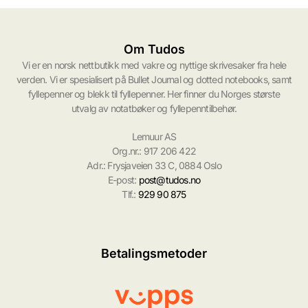
Om Tudos
Vi er en norsk nettbutikk med vakre og nyttige skrivesaker fra hele
verden. Vi er spesialisert på Bullet Journal og dotted notebooks, samt
fyllepenner og blekk til fyllepenner. Her finner du Norges største
utvalg av notatbøker og fyllepenntilbehør.
Lemuur AS
Org.nr.: 917 206 422
Adr.: Frysjaveien 33 C, 0884 Oslo
E-post:
post@tudos.no
Tlf.:
929 90 875
Betalingsmetoder