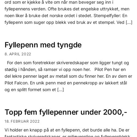
ord som er kjekke å vite om når man beveger seg inn i
fyllepennens verden. Ofte brukes det engelske uttrykket, men
noen liker å bruke det norske ordet i stedet. Stempelfyller: En
fyllepenn som suger opp blekk ved bruk av et stempel. Ved […]
Fyllepenn med tyngde
8. APRIL 2022
For den som foretrekker skriveredskaper som ligger tungt og
stødig i hånden, så ramser vi opp noen her. Pilot Pen har en
del lekre penner laget av metall som du finner her. En av dem er
Pilot Falcon. En unik penn med en pennekropp av lakkert stål
og en splitt formet som et […]
Topp fem fyllepenner under 2000,-
18. FEBRUAR 2022
Vi holder en knapp på at en fyllepenn, det burde alle ha. De er
fantastiske skriveredskaper, er miljøvennlige og fyllepennblekk