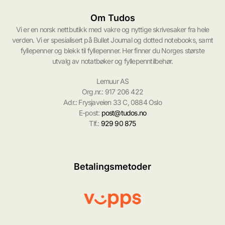
Om Tudos
Vi er en norsk nettbutikk med vakre og nyttige skrivesaker fra hele
verden. Vi er spesialisert på Bullet Journal og dotted notebooks, samt
fyllepenner og blekk til fyllepenner. Her finner du Norges største
utvalg av notatbøker og fyllepenntilbehør.
Lemuur AS
Org.nr.: 917 206 422
Adr.: Frysjaveien 33 C, 0884 Oslo
E-post:
post@tudos.no
Tlf.:
929 90 875
Betalingsmetoder