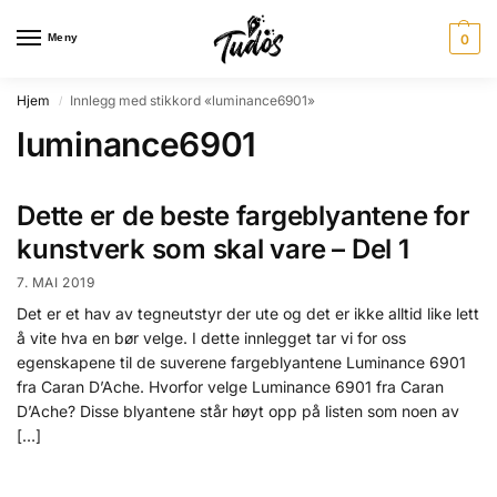
Meny
0
Hjem
Innlegg med stikkord «luminance6901»
/
luminance6901
Dette er de beste fargeblyantene for
kunstverk som skal vare – Del 1
7. MAI 2019
Det er et hav av tegneutstyr der ute og det er ikke alltid like lett
å vite hva en bør velge. I dette innlegget tar vi for oss
egenskapene til de suverene fargeblyantene Luminance 6901
fra Caran D’Ache. Hvorfor velge Luminance 6901 fra Caran
D’Ache? Disse blyantene står høyt opp på listen som noen av
[…]