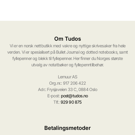
Om Tudos
Vi er en norsk nettbutikk med vakre og nyttige skrivesaker fra hele
verden. Vi er spesialisert på Bullet Journal og dotted notebooks, samt
fyllepenner og blekk til fyllepenner. Her finner du Norges største
utvalg av notatbøker og fyllepenntilbehør.
Lemuur AS
Org.nr.: 917 206 422
Adr.: Frysjaveien 33 C, 0884 Oslo
E-post:
post@tudos.no
Tlf.:
929 90 875
Betalingsmetoder