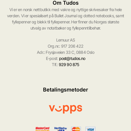
Om Tudos
Vi er en norsk nettbutikk med vakre og nyttige skrivesaker fra hele
verden. Vi er spesialisert på Bullet Journal og dotted notebooks, samt
fyllepenner og blekk til fyllepenner. Her finner du Norges største
utvalg av notatbøker og fyllepenntilbehør.
Lemuur AS
Org.nr.: 917 206 422
Adr.: Frysjaveien 33 C, 0884 Oslo
E-post:
post@tudos.no
Tlf.:
929 90 875
Betalingsmetoder