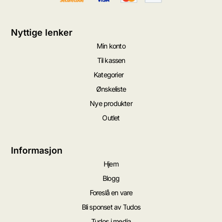
Nyttige lenker
Min konto
Til kassen
Kategorier
Ønskeliste
Nye produkter
Outlet
Informasjon
Hjem
Blogg
Foreslå en vare
Bli sponset av Tudos
Tudos i media