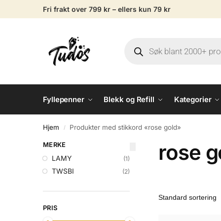
Fri frakt over 799 kr – ellers kun 79 kr
Fyllepenner
Blekk og Refill
Kategorier
Hjem
Produkter med stikkord «rose gold»
/
rose g
MERKE
LAMY
(1)
TWSBI
(2)
PRIS