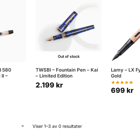
Out of stock
d 580
TWSBI – Fountain Pen – Kai
Lamy – LX F
II –
– Limited Edition
Gold
2.199
kr
699
kr
Viser 1–3 av 0 resultater