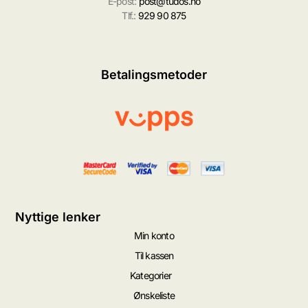
E-post:
post@tudos.no
Tlf.:
929 90 875
Betalingsmetoder
Nyttige lenker
Min konto
Til kassen
Kategorier
Ønskeliste