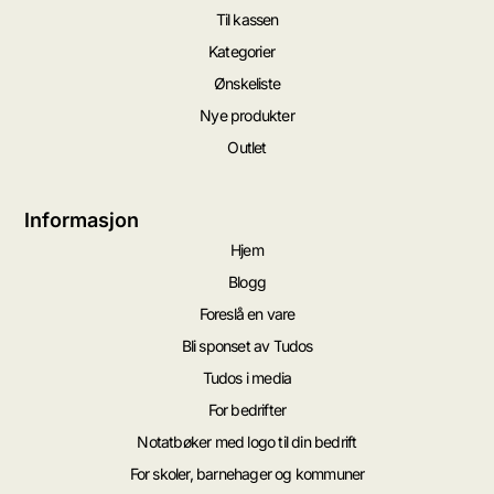
Til kassen
Kategorier
Ønskeliste
Nye produkter
Outlet
Informasjon
Hjem
Blogg
Foreslå en vare
Bli sponset av Tudos
Tudos i media
For bedrifter
Notatbøker med logo til din bedrift
For skoler, barnehager og kommuner