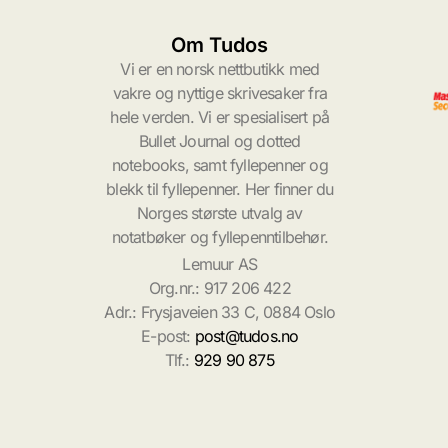
Om Tudos
Vi er en norsk nettbutikk med
vakre og nyttige skrivesaker fra
hele verden. Vi er spesialisert på
Bullet Journal og dotted
notebooks, samt fyllepenner og
blekk til fyllepenner. Her finner du
Norges største utvalg av
notatbøker og fyllepenntilbehør.
Lemuur AS
Org.nr.: 917 206 422
Adr.: Frysjaveien 33 C, 0884 Oslo
E-post:
post@tudos.no
Tlf.:
929 90 875