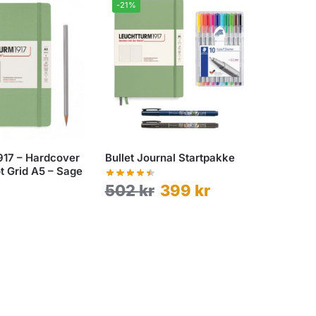
-21%
917 – Hardcover
Bullet Journal Startpakke
t Grid A5 – Sage
502
kr
399
kr