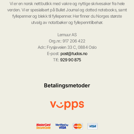
Vi er en norsk nettbutikk med vakre og nyttige skrivesaker fra hele
verden. Vi er spesialisert på Bullet Journal og dotted notebooks, samt
fyllepenner og blekk til fyllepenner. Her finner du Norges største
utvalg av notatbøker og fyllepenntilbehør.
Lemuur AS
Org.nr.: 917 206 422
Adr.: Frysjaveien 33 C, 0884 Oslo
E-post:
post@tudos.no
Tlf.:
929 90 875
Betalingsmetoder