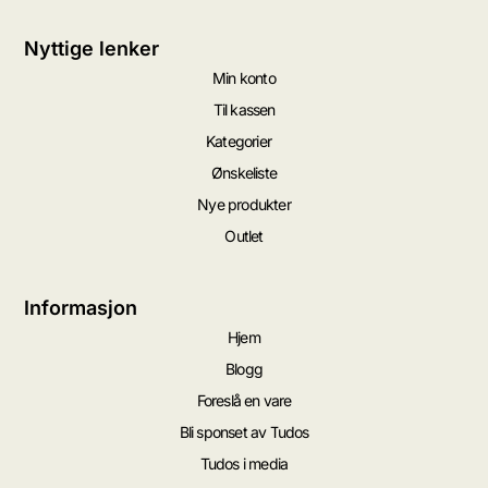
Nyttige lenker
Min konto
Til kassen
Kategorier
Ønskeliste
Nye produkter
Outlet
Informasjon
Hjem
Blogg
Foreslå en vare
Bli sponset av Tudos
Tudos i media