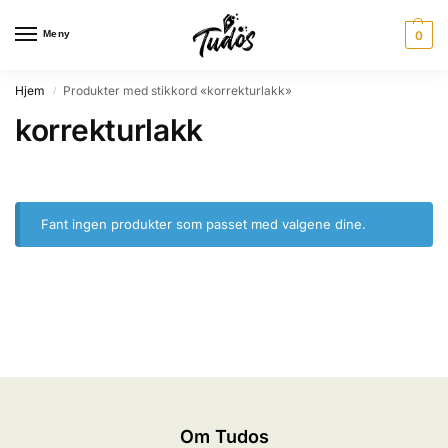
Meny
0
Hjem
Produkter med stikkord «korrekturlakk»
/
korrekturlakk
Fant ingen produkter som passet med valgene dine.
Om Tudos