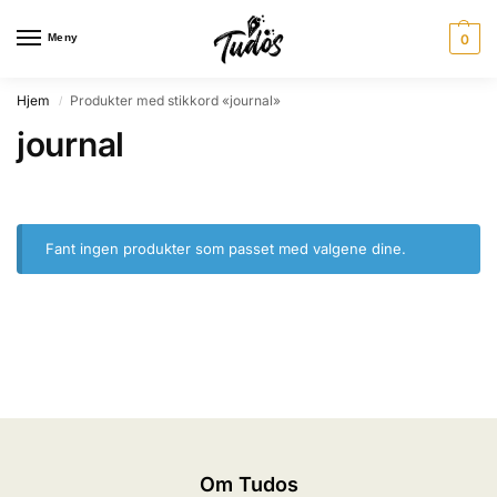
Meny
0
Hjem
Produkter med stikkord «journal»
/
journal
Fant ingen produkter som passet med valgene dine.
Om Tudos