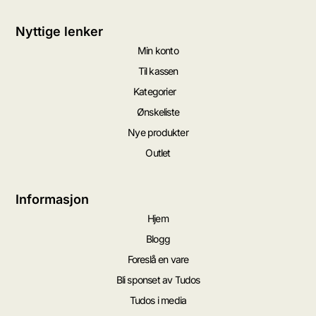
Nyttige lenker
Min konto
Til kassen
Kategorier
Ønskeliste
Nye produkter
Outlet
Informasjon
Hjem
Blogg
Foreslå en vare
Bli sponset av Tudos
Tudos i media