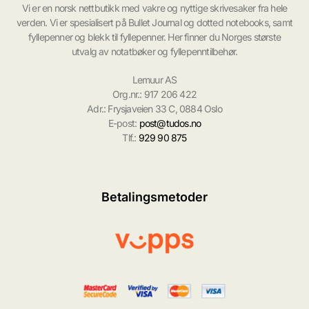
Vi er en norsk nettbutikk med vakre og nyttige skrivesaker fra hele
verden. Vi er spesialisert på Bullet Journal og dotted notebooks, samt
fyllepenner og blekk til fyllepenner. Her finner du Norges største
utvalg av notatbøker og fyllepenntilbehør.
Lemuur AS
Org.nr.: 917 206 422
Adr.: Frysjaveien 33 C, 0884 Oslo
E-post:
post@tudos.no
Tlf.:
929 90 875
Betalingsmetoder