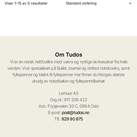
Viser 1–15 av 0 resultater
Om Tudos
Vi er en norsk nettbutikk med vakre og nyttige skrivesaker fra hele
verden. Vi er spesialisert på Bullet Journal og dotted notebooks, samt
fyllepenner og blekk til fyllepenner. Her finner du Norges største
utvalg av notatbøker og fyllepenntilbehør.
Lemuur AS
Org.nr.: 917 206 422
Adr.: Frysjaveien 33 C, 0884 Oslo
E-post:
post@tudos.no
Tlf.:
929 90 875