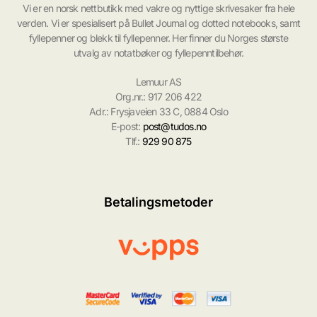
Vi er en norsk nettbutikk med vakre og nyttige skrivesaker fra hele
verden. Vi er spesialisert på Bullet Journal og dotted notebooks, samt
fyllepenner og blekk til fyllepenner. Her finner du Norges største
utvalg av notatbøker og fyllepenntilbehør.
Lemuur AS
Org.nr.: 917 206 422
Adr.: Frysjaveien 33 C, 0884 Oslo
E-post:
post@tudos.no
Tlf.:
929 90 875
Betalingsmetoder