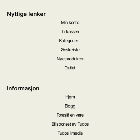
Nyttige lenker
Min konto
Til kassen
Kategorier
Ønskeliste
Nye produkter
Outlet
Informasjon
Hjem
Blogg
Foreslå en vare
Bli sponset av Tudos
Tudos i media