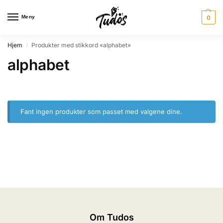
Meny
0
Hjem
Produkter med stikkord «alphabet»
/
alphabet
Fant ingen produkter som passet med valgene dine.
Om Tudos