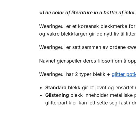
«The color of literature in a bottle of ink»
Wearingeul er et koreansk blekkmerke for
og vakre blekkfarger gir de nytt liv til li
Wearingeul er satt sammen av ordene «wear
Navnet gjenspeiler deres filosofi om å op
Wearingeul har 2 typer blekk +
glitter pot
Standard
blekk gir et jevnt og ensartet
Glistening
blekk inneholder metalliske p
glitterpartikler kan lett sette seg fast