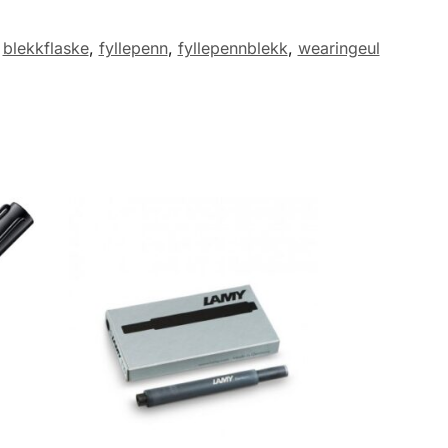
,
blekkflaske
,
fyllepenn
,
fyllepennblekk
,
wearingeul