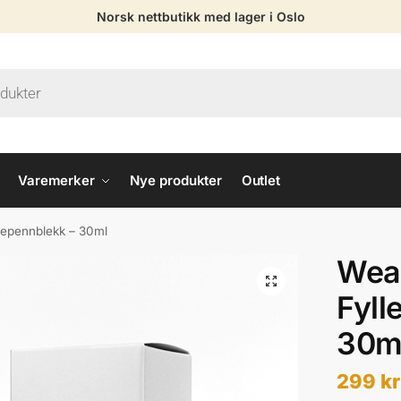
Norsk nettbutikk med lager i Oslo
Varemerker
Nye produkter
Outlet
lepennblekk – 30ml
Wear
Fyll
30m
299
kr