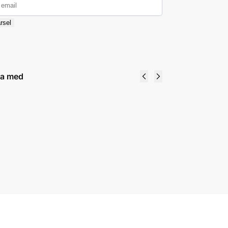
rsel
ra med
Tudos - Standard
Wearingeul
Internasjonal
– Glitter
Converter/Omformer
Potion –
10ml
59
kr
199
kr
Legg i handlekurv
Velg
alternativ