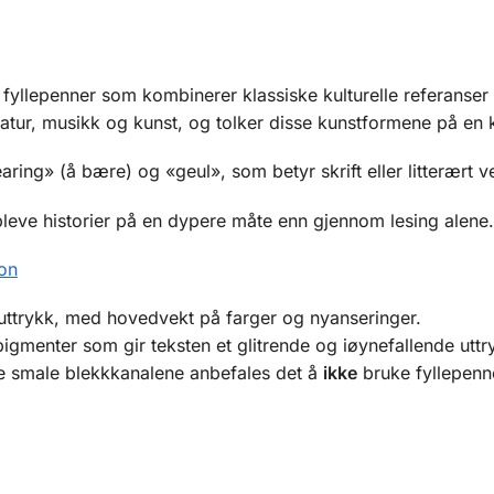
 fyllepenner som kombinerer klassiske kulturelle referanse
tteratur, musikk og kunst, og tolker disse kunstformene på en
ing» (å bære) og «geul», som betyr skrift eller litterært v
pleve historier på en dypere måte enn gjennom lesing alene.
ion
 uttrykk, med hovedvekt på farger og nyanseringer.
igmenter som gir teksten et glitrende og iøynefallende uttr
 i de smale blekkkanalene anbefales det å
ikke
bruke fyllepenne