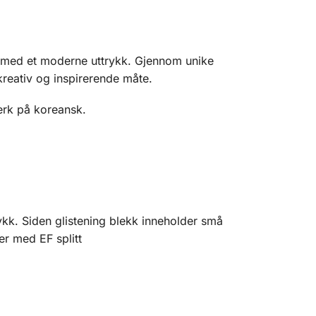
r med et moderne uttrykk. Gjennom unike
 kreativ og inspirerende måte.
erk på koreansk.
ykk. Siden glistening blekk inneholder små
r med EF splitt