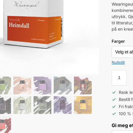
Wearingeul
kombinerer
uttrykk. Gj
til littera
på en krea
Farger
Nullstill
Rask le
Bestill
Fri fra
100 % 
Gi meg et