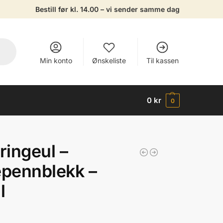
Bestill før kl. 14.00 – vi sender samme dag
Min konto
Ønskeliste
Til kassen
0
kr
0
ingeul –
epennblekk –
l