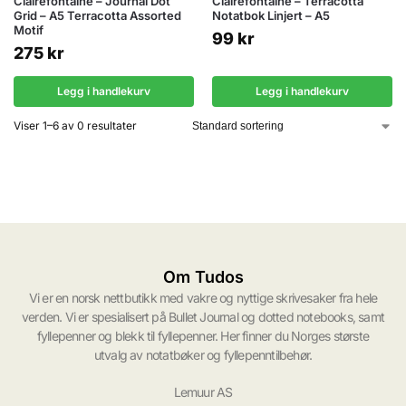
Clairefontaine – Journal Dot
Clairefontaine – Terracotta
Grid – A5 Terracotta Assorted
Notatbok Linjert – A5
Motif
99
kr
275
kr
Legg i handlekurv
Legg i handlekurv
Viser 1–6 av 0 resultater
Om Tudos
Vi er en norsk nettbutikk med vakre og nyttige skrivesaker fra hele
verden. Vi er spesialisert på Bullet Journal og dotted notebooks, samt
fyllepenner og blekk til fyllepenner. Her finner du Norges største
utvalg av notatbøker og fyllepenntilbehør.
Lemuur AS