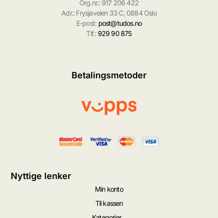
Org.nr.: 917 206 422
Adr.: Frysjaveien 33 C, 0884 Oslo
E-post:
post@tudos.no
Tlf.:
929 90 875
Betalingsmetoder
Nyttige lenker
Min konto
Til kassen
Kategorier