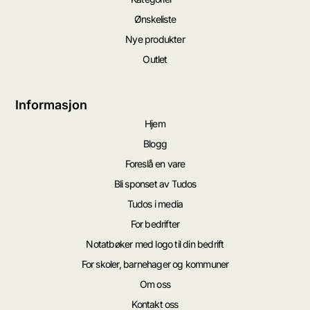
Ønskeliste
Nye produkter
Outlet
Informasjon
Hjem
Blogg
Foreslå en vare
Bli sponset av Tudos
Tudos i media
For bedrifter
Notatbøker med logo til din bedrift
For skoler, barnehager og kommuner
Om oss
Kontakt oss