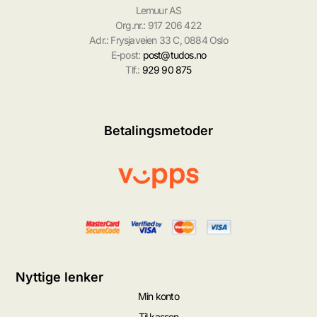
Lemuur AS
Org.nr.: 917 206 422
Adr.: Frysjaveien 33 C, 0884 Oslo
E-post:
post@tudos.no
Tlf.:
929 90 875
Betalingsmetoder
Nyttige lenker
Min konto
Til kassen